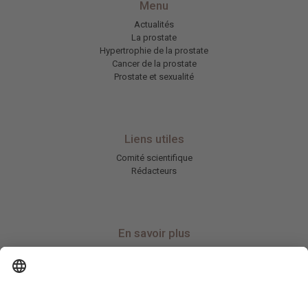
Menu
Actualités
La prostate
Hypertrophie de la prostate
Cancer de la prostate
Prostate et sexualité
Liens utiles
Comité scientifique
Rédacteurs
En savoir plus
Charte HIC
Mentions légales / CGU
Contactez-nous