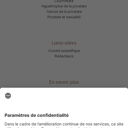
La prostate
Hypertrophie de la prostate
Cancer de la prostate
Prostate et sexualité
Liens utiles
Comité scientifique
Rédacteurs
En savoir plus
Charte HIC
Mentions légales / CGU
Contactez-nous
Abonnez-vous à notre newsletter