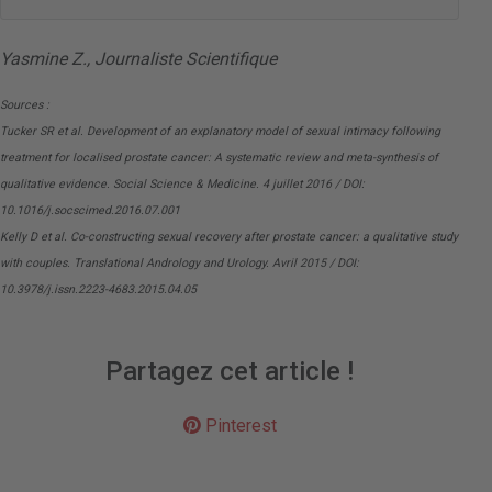
Yasmine Z., Journaliste Scientifique
Sources :
Tucker SR et al. Development of an explanatory model of sexual intimacy following
treatment for localised prostate cancer: A systematic review and meta-synthesis of
qualitative evidence. Social Science & Medicine. 4 juillet 2016 / DOI:
10.1016/j.socscimed.2016.07.001
Kelly D et al. Co-constructing sexual recovery after prostate cancer: a qualitative study
with couples. Translational Andrology and Urology. Avril 2015 / DOI:
10.3978/j.issn.2223-4683.2015.04.05
Partagez cet article !
Pinterest